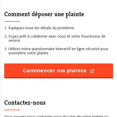
Comment déposer une plainte
Expliquez-nous les détails du problème.
Soyez prêt à collaborer avec nous et votre fournisseur de
service.
Utilisez notre questionnaire interactif en ligne sécurisé pour
soumettre votre plainte.
Commencer ma plainte
ouvre
une
nouvell
fenêtre
Contactez-nous
Vous pouvez nous contacter pour discuter de votre plainte ou